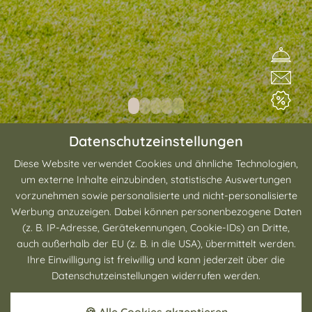
Datenschutzeinstellungen
Ihr Golfurlaub im Bayerischen
Diese Website verwendet Cookies und ähnliche Technologien,
um externe Inhalte einzubinden, statistische Auswertungen
Wald: Landhotel & Lofts Anetseder
vorzunehmen sowie personalisierte und nicht-personalisierte
Werbung anzuzeigen. Dabei können personenbezogene Daten
(z. B. IP-Adresse, Gerätekennungen, Cookie-IDs) an Dritte,
auch außerhalb der EU (z. B. in die USA), übermittelt werden.
Willkommen im Herzen des malerischen Bayerischen
Ihre Einwilligung ist freiwillig und kann jederzeit über die
Waldes, wo unser exklusives Landhotel & Lofts
Datenschutzeinstellungen widerrufen werden.
Anetseder auf Sie wartet. Als renommiertes
Golfhotel in
Bayern
bieten wir Ihnen die perfekte Kombination aus