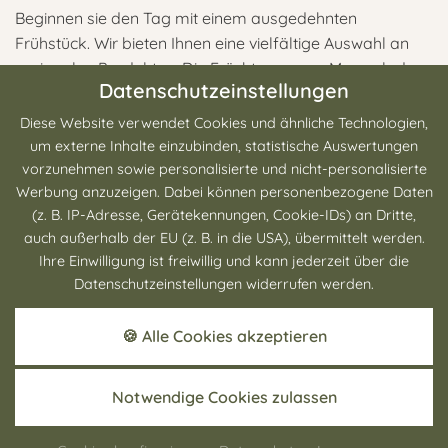
Beginnen sie den Tag mit einem ausgedehnten
Frühstück. Wir bieten Ihnen eine vielfältige Auswahl an
regionalen Produkten. Die Früchte unserer Marmelade
Datenschutzeinstellungen
stammen aus eigenem Garten, der Honig ist aus eigener
Ernte. Für unsere Eispeisen verwenden wir ausschließlich
Diese Website verwendet Cookies und ähnliche Technologien,
Eier unseres regionalen Biohofes.
um externe Inhalte einzubinden, statistische Auswertungen
vorzunehmen sowie personalisierte und nicht-personalisierte
Das Frühstück können Sie zwischen 7.00 Uhr und 10.00
Werbung anzuzeigen. Dabei können personenbezogene Daten
Uhr bei uns einnehmen.
(z. B. IP-Adresse, Gerätekennungen, Cookie-IDs) an Dritte,
auch außerhalb der EU (z. B. in die USA), übermittelt werden.
Ihre Einwilligung ist freiwillig und kann jederzeit über die
Datenschutzeinstellungen widerrufen werden.
🍪 Alle Cookies akzeptieren
Notwendige Cookies zulassen
Regional &
mit Leidenschaft