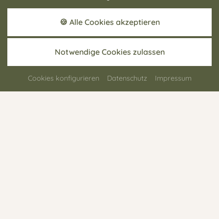
Personen
🍪 Alle Cookies akzeptieren
Erwachsene
*
Notwendige Cookies zulassen
Kinder
Cookies konfigurieren
Datenschutz
Impressum
Weitere Zimmer
Benötigen Sie noch weitere Zimmer für Ihren Aufenthalt?
Zimmertyp hinzufügen
+
Ihre Nachricht