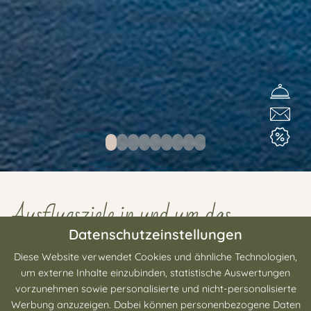
Ausflugsziele in und um das
Passauer Land
Datenschutzeinstellungen
Diese Website verwendet Cookies und ähnliche Technologien,
um externe Inhalte einzubinden, statistische Auswertungen
Die Region rund um Passau bietet eine Vielzahl an
vorzunehmen sowie personalisierte und nicht-personalisierte
beeindruckenden Ausflugszielen, die Natur, Kultur und
Werbung anzuzeigen. Dabei können personenbezogene Daten
Geschichte vereinen. Entdecken Sie die schönsten Orte