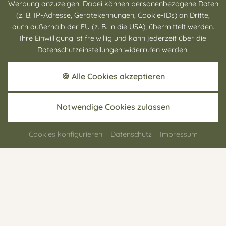
Werbung anzuzeigen. Dabei können personenbezogene Daten
(z. B. IP-Adresse, Gerätekennungen, Cookie-IDs) an Dritte,
Golf-Tage 2026 in Raßbach: 3 Tage Golfen
auch außerhalb der EU (z. B. in die USA), übermittelt werden.
Ihre Einwilligung ist freiwillig und kann jederzeit über die
und Genießen
Datenschutzeinstellungen widerrufen werden.
01.01. - 31.12.2026
🍪 Alle Cookies akzeptieren
jetzt Jubiläumsangebot - 3 Tage Golftage 2
Übernachtungen
Notwendige Cookies zulassen
Cookies konfigurieren
Datenschutz
Impressum
MEHR DETAILS
ANFRAGEN
JETZT BUCHEN
€ 319,-
ab
pro Person